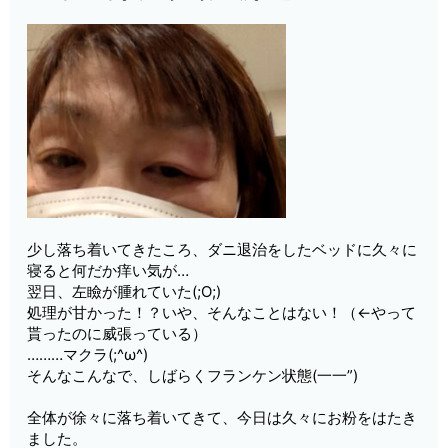
少し落ち着いてきたころ、ダニ退治をしたベッドに久々に
寝ると何だか痒い気が…
翌日、左瞼が腫れていた(;O;)
処理が甘かった！？いや、そんなことはない！（←やって
貰ったのに威張っている）
………マクラ(;^ω^)
そんなこんなで、しばらくフランケン状態(一一”)
全体が徐々に落ち着いてきて、今日は久々にお粉をはたき
ました。