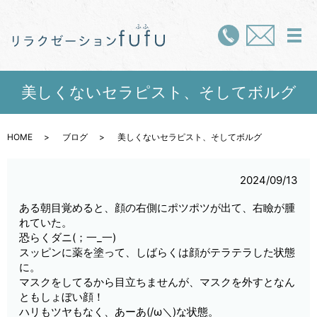
メ
美しくないセラピスト、そしてボルグ
HOME
ブログ
美しくないセラピスト、そしてボルグ
2024/09/13
ある朝目覚めると、顔の右側にポツポツが出て、右瞼が腫
れていた。
恐らくダニ(；一_一)
スッピンに薬を塗って、しばらくは顔がテラテラした状態
に。
マスクをしてるから目立ちませんが、マスクを外すとなん
ともしょぼい顔！
ハリもツヤもなく、あーあ(/ω＼)な状態。