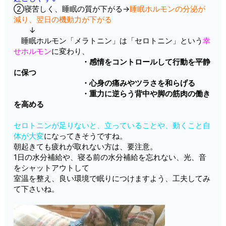
②寝苦しく、睡眠の質が下がる→
睡眠ホルモンの分泌が
減り、翌日の機動力が下がる
↓
睡眠ホルモン「メラトニン」は「セロトニン」という
幸
せホルモン
に変わり、
・感情をコントロールして行動を平静
に保つ
・心身の痛みやツラさを和らげる
・重力に逆らう背中や脚の筋肉の働き
を高める
セロトニンが足りないと、立っていることや、動くこと自
体が大変
になってきそうですね。
朝起きても疲れが取れない方は、要注意。
1日の水分補給や、寝る前の水分補給を忘れない、光、音
をシャットアウトして
室温を整え、良い環境で眠りにつけますよう、工夫してみ
て下さいね。