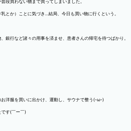
か普段買わない物まで買ってしまいました。
牛乳とか）ことに気づき…結局、今日も買い物に行くという。
物、銀行など諸々の用事を済ませ、患者さんの帰宅を待つばかり。
お洋服を買いに出かけ、運動し、サウナで整う(-ω-)
です(￣ー￣)