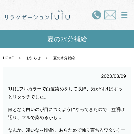
メ
夏の水分補給
HOME
お知らせ
夏の水分補給
2023/08/09
1月にフルカラーで白髪染めをして以降、気が付けばずっ
とリタッチでした。
何となく白いのが目につくようになってきたので、盆明け
辺り、フルで染めるかも…
なんか、凄いな～NMN、あらためて独り言ちるワタシ(´ー