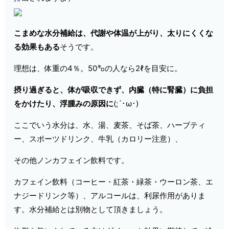
こまめな水分補給は、
代謝や体温が上がり
、太りにくくな
る効果もある
そうです。
理想は、体重の4％。50㌔の人なら2ℓを目安に。
摂り過ぎると、体が吸収できず、内臓（特に腎臓）に負担
をかけたり、浮腫みの原因に
(;´･ω･)
ここでいう水分は、水、湯、麦茶、そば茶、ハーブティ
ー、スポーツドリンク、牛乳（カロリー注意）、
その他ノンカフェイン飲料です。
カフェイン飲料（コーヒー・紅茶・緑茶・ウーロン茶、エ
ナジードリンク等）、アルコールは、利尿作用がありま
す。水分補給とは別物として頂きましょう。