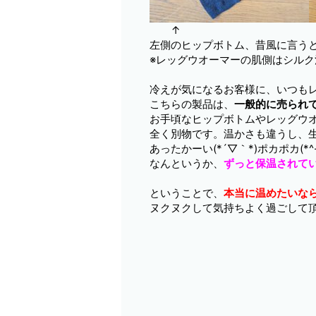
↑
左側のヒップボトム、昔風に言うとズ
※レッグウオーマーの肌側はシル
冷えが気になるお客様に、いつも
こちらの製品は、
一般的に売られ
お手頃なヒップボトムやレッグウ
全く別物です。温かさも違うし、
あったかーい(*´▽｀*)ポカポカ(*
なんというか、
ずっと保温されて
ということで、
本当に温めたいな
ヌクヌクして気持ちよく過ごして