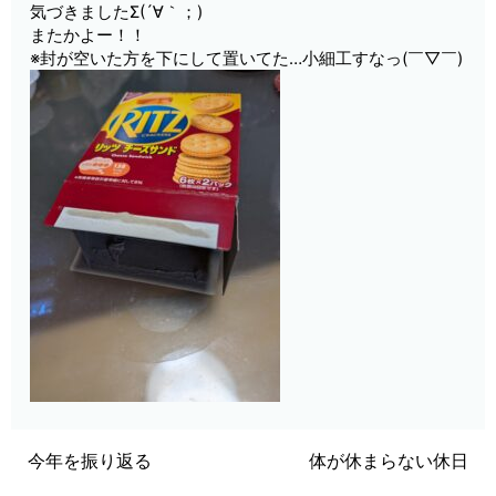
気づきましたΣ(´∀｀；)
またかよー！！
※封が空いた方を下にして置いてた…小細工すなっ(￣▽￣)
今年を振り返る
体が休まらない休日