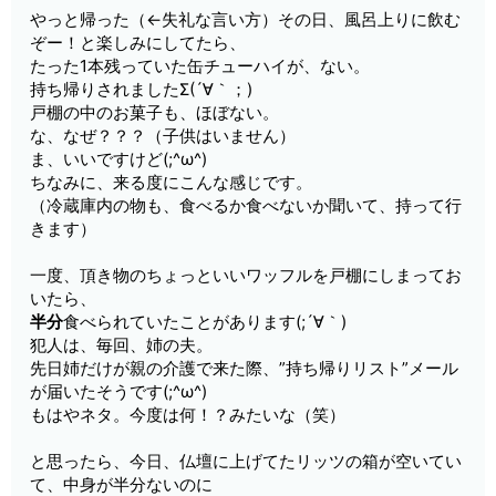
やっと帰った（←失礼な言い方）その日、風呂上りに飲む
ぞー！と楽しみにしてたら、
たった1本残っていた缶チューハイが、ない。
持ち帰りされましたΣ(´∀｀；)
戸棚の中のお菓子も、ほぼない。
な、なぜ？？？（子供はいません）
ま、いいですけど(;^ω^)
ちなみに、来る度にこんな感じです。
（冷蔵庫内の物も、食べるか食べないか聞いて、持って行
きます）
一度、頂き物のちょっといいワッフルを戸棚にしまってお
いたら、
半分
食べられていたことがあります(;´∀｀)
犯人は、毎回、姉の夫。
先日姉だけが親の介護で来た際、”持ち帰りリスト”メール
が届いたそうです(;^ω^)
もはやネタ。今度は何！？みたいな（笑）
と思ったら、今日、仏壇に上げてたリッツの箱が空いてい
て、中身が半分ないのに