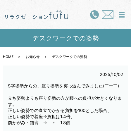
メ
デスクワークでの姿勢
HOME
お知らせ
デスクワークでの姿勢
2025/10/02
S字姿勢からの、座り姿勢を突っ込んでみました(￣ー￣)
立ち姿勢よりも座り姿勢の方が腰への負担が大きくなりま
す。
正しい姿勢での直立でかかる負担を100とした場合、
正しい姿勢で着座→負担は1.4倍、
前かがみ・猫背 → 〃 1.8倍