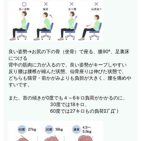
良い姿勢→お尻の下の骨（坐骨）で座る、膝90°、足裏床
につける
背中の筋肉に力が入るので、良い姿勢がキープしやすい
反り腰は腰椎が縮んだ状態、仙骨座りは伸びた状態で、
どちらも猫背・前かがみよりも負担が大きく、腰を痛めや
すいです。
また、首の傾きが0度でも４～6キロ負荷がかかるのに、
30度では18キロ、
60度では27キロもの負荷Σ(ﾟДﾟ)