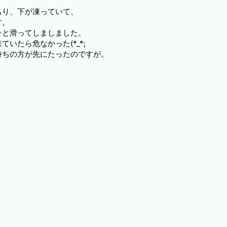
もり、下が凍っていて、
す。
ッと滑ってしましました。
いたら危なかった(*_*;
持ちの方が先にたったのですが。